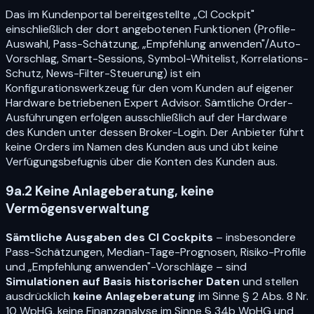
Das im Kundenportal bereitgestellte „CI Cockpit"
einschließlich der dort angebotenen Funktionen (Profile-
Auswahl, Pass-Schätzung, „Empfehlung anwenden"/Auto-
Vorschlag, Smart-Sessions, Symbol-Whitelist, Korrelations-
Schutz, News-Filter-Steuerung) ist ein
Konfigurationswerkzeug für den vom Kunden auf eigener
Hardware betriebenen Expert Advisor. Sämtliche Order-
Ausführungen erfolgen ausschließlich auf der Hardware
des Kunden unter dessen Broker-Login. Der Anbieter führt
keine Orders im Namen des Kunden aus und übt keine
Verfügungsbefugnis über die Konten des Kunden aus.
9a.2 Keine Anlageberatung, keine
Vermögensverwaltung
Sämtliche Ausgaben des CI Cockpits
– insbesondere
Pass-Schätzungen, Median-Tage-Prognosen, Risiko-Profile
und „Empfehlung anwenden"-Vorschläge – sind
Simulationen auf Basis historischer Daten
und stellen
ausdrücklich
keine Anlageberatung
im Sinne § 2 Abs. 8 Nr.
10 WpHG, keine Finanzanalyse im Sinne § 34b WpHG und